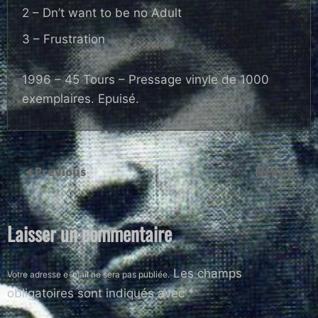
2 – Dn’t want to be no Adult
3 – Frustration
1996 – 45 Tours – Pressage vinyle de 1000
exemplaires. Epuisé.
Previous
Next
Laisser un commentaire
Les champs
Votre adresse e-mail ne sera pas publiée.
obligatoires sont indiqués avec
*