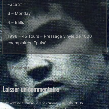
Face 2:
3 – Monday
4 – Balls
1998 – 45 Tours – Pressage vinyle de 1000
exemplaires. Epuisé.
Previous
Next
Laisser un commentaire
Les champs
Votre adresse e-mail ne sera pas publiée.