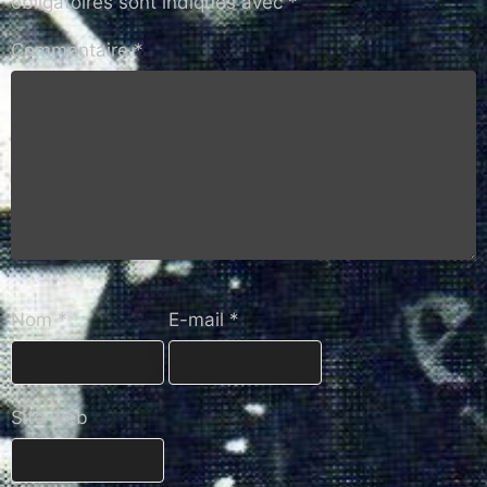
obligatoires sont indiqués avec
*
Commentaire
*
Nom
*
E-mail
*
Site web