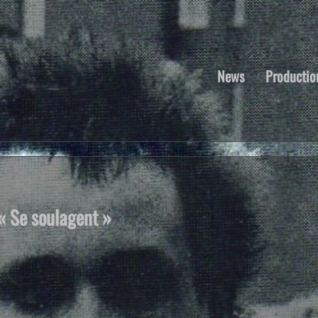
News
Productio
 Se soulagent »