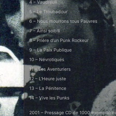
4 – Vaudreuil
5 – Le Troubadour
6 – Nous mourrons tous Pauvres
7 – Ainsi soit-il
8 – Prière d’un Punk Rockeur
9 – La Paix Publique
10 – Névrotiques
11 – Les Aventuriers
12 – L’Heure juste
13 – La Pénitence
14 – Vive les Punks
2001 – Pressage CD de 1000 exemplaires