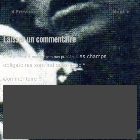
Previous
Next
Laisser un commentaire
Les champs
Votre adresse e-mail ne sera pas publiée.
obligatoires sont indiqués avec
*
Commentaire
*