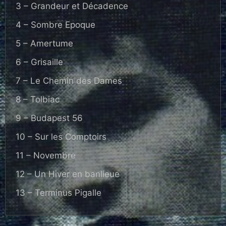
3 – Grandeur et Décadence
4 – Sombre Epoque
5 – Amertume
6 – Grisaille
7 – Le Chemin des Dames
8 – Tolbiac
9 – Budapest 56
10 – Sur les Comptoirs
11 – Novembre
12 – Un Hiver en banlieue
13 – Terminus Pigalle