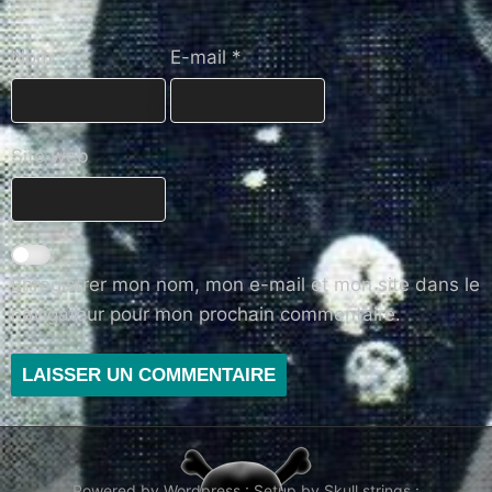
Nom
*
E-mail
*
Site web
Enregistrer mon nom, mon e-mail et mon site dans le
navigateur pour mon prochain commentaire.
Powered by Wordpress : Setup by Skull strings :