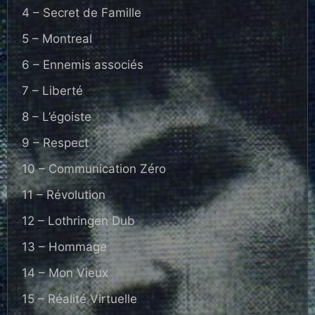
4 – Secret de Famille
5 – Montreal
6 – Ennemis associés
7 – Liberté
8 – L’égoiste
9 – Respect
10 – Communication Zéro
11 – Révolution
12 – Lothringen Dub
13 – Hommage
14 – Mon Vieux
15 – Réalité Virtuelle