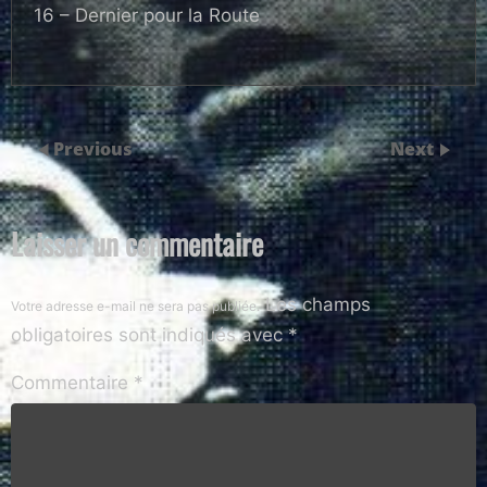
16 – Dernier pour la Route
Previous
Next
Laisser un commentaire
Les champs
Votre adresse e-mail ne sera pas publiée.
obligatoires sont indiqués avec
*
Commentaire
*