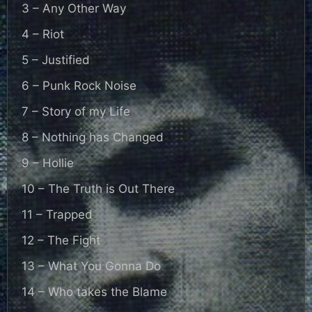
3 – Any Other Way
4 – Riot
5 – Justified
6 – Punk Rock Noise
7 – Story of my Life
8 – Nothing has Changed
9 – Hollie
10 – The Truth is Out There
11 – Trapped
12 – The Fight
13 – What You Gonna Do
14 – Who takes the Blame