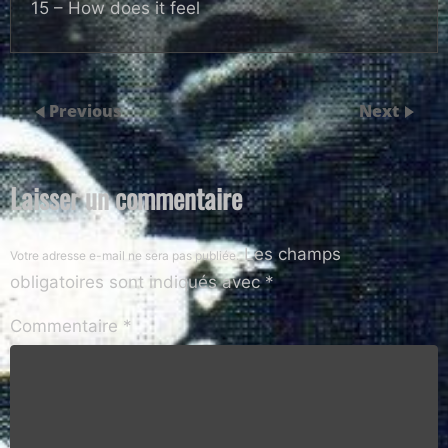
15 – How does it feel
Previous
Next
Laisser un commentaire
Les champs
Votre adresse e-mail ne sera pas publiée.
obligatoires sont indiqués avec
*
Commentaire
*