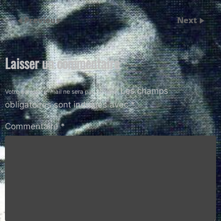
Previous
Next
Laisser un commentaire
Les champs
Votre adresse e-mail ne sera pas publiée.
obligatoires sont indiqués avec
*
Commentaire
*