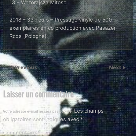
13 – Wczorajsza Mitosc
2018 – 33 Tours – Pressage vinyle de 500
exemplaires en co production avec Pasazer
Rcds (Pologne)
Previous
Next
Laisser un commentaire
Les champs
Votre adresse e-mail ne sera pas publiée.
obligatoires sont indiqués avec
*
Commentaire
*