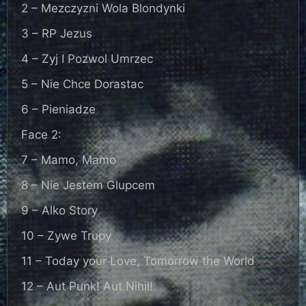
2 – Mezczyzni Wola Blondynki
3 – RP Jezus
4 – Zyj I Pozwol Umrzec
5 – Nie Chce Dorastac
6 – Pieniadze
Face 2:
7 – Mamo, Mamo
8 – Nie Jestem Glupcem
9 – Alko Story
10 – Zywe Trupy
11 – Today your Love, Tomorrow the World
12 – Aut Punk! Aut Nihil!